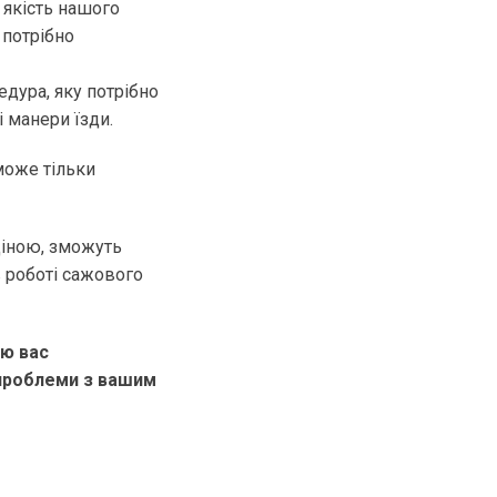
 якість нашого
 потрібно
дура, яку потрібно
і манери їзди.
може тільки
ціною, зможуть
в роботі сажового
тю вас
 проблеми з вашим