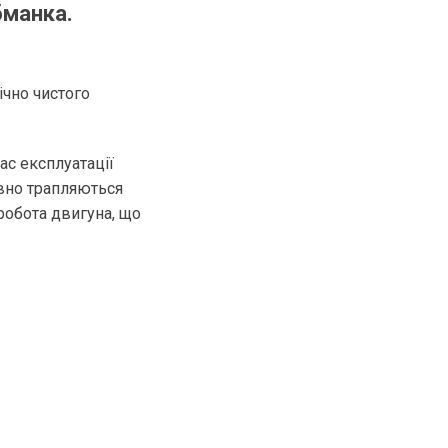
бманка.
ічно чистого
ас експлуатації
овно трапляються
робота двигуна, що