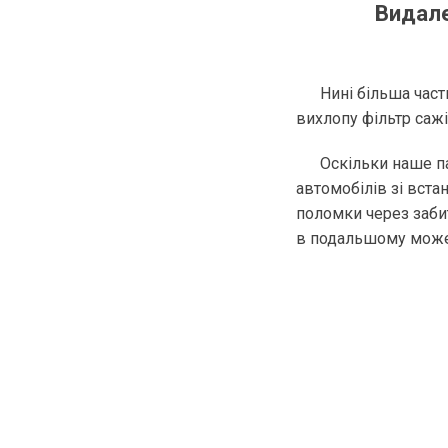
Видале
Нині більша час
вихлопу фільтр сажі
Оскільки наше п
автомобілів зі вста
поломки через заби
в подальшому може