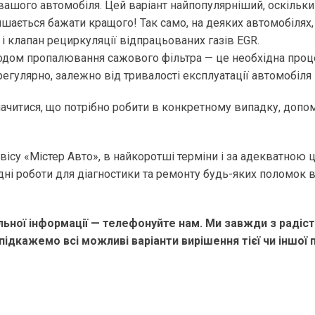
ашого автомобіля. Цей варіант найпопулярніший, оскільки
шається бажати кращого! Так само, на деяких автомобілях,
і клапан рециркуляції відпрацьованих газів EGR.
одом пропалювання сажового фільтра — це необхідна проце
егулярно, залежно від тривалості експлуатації автомобіля 
начитися, що потрібно робити в конкретному випадку, допо
ісу «Містер Авто», в найкоротші терміни і за адекватною 
дні роботи для діагностики та ремонту будь-яких поломок 
ьної інформації — телефонуйте нам. Ми завжди з радіс
підкажемо всі можливі варіанти вирішення тієї чи іншої