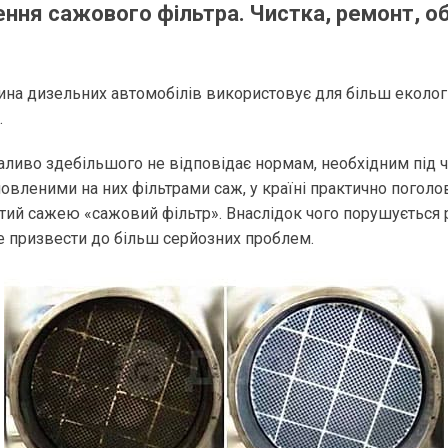
ння сажового фільтра. Чистка, ремонт, о
тина дизельних автомобілів використовує для більш еколог
.
аливо здебільшого не відповідає нормам, необхідним під ч
новленими на них фільтрами саж, у країні практично погол
тий сажею «сажовий фільтр». Внаслідок чого порушується 
 призвести до більш серйозних проблем.