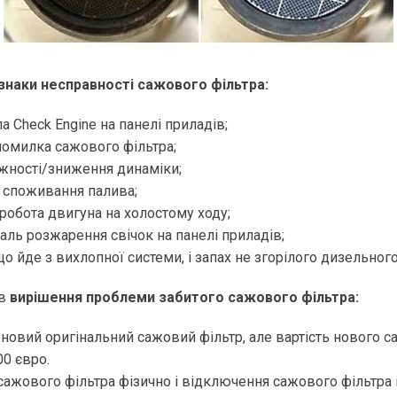
знаки несправності сажового фільтра:
а Check Engine на панелі приладів;
помилка сажового фільтра;
ужності/зниження динаміки;
 споживання палива;
робота двигуна на холостому ходу;
аль розжарення свічок на панелі приладів;
що йде з вихлопної системи, і запах не згорілого дизельног
ів
вирішення проблеми забитого сажового фільтра:
новий оригінальний сажовий фільтр, але вартість нового с
0 євро.
сажового фільтра фізично і відключення сажового фільтра 