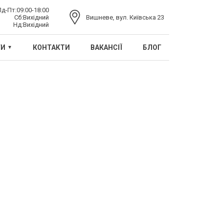
Пд-Пт:
09:00-18:00
Сб:
Вихідний
Вишневе, вул. Київська 23
Нд:
Вихідний
ГИ
КОНТАКТИ
ВАКАНСІЇ
БЛОГ