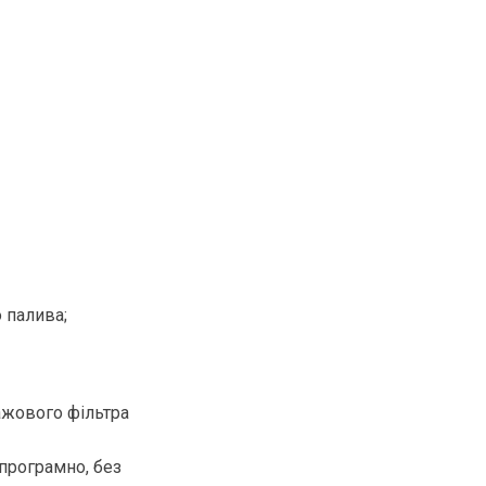
о палива;
ажового фільтра
програмно, без