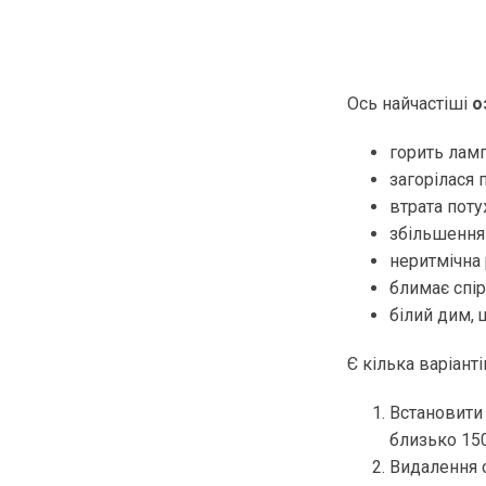
Ось найчастіші
о
горить ламп
загорілася 
втрата пот
збільшення
неритмічна 
блимає спір
білий дим, 
Є кілька варіант
Встановити 
близько 150
Видалення 