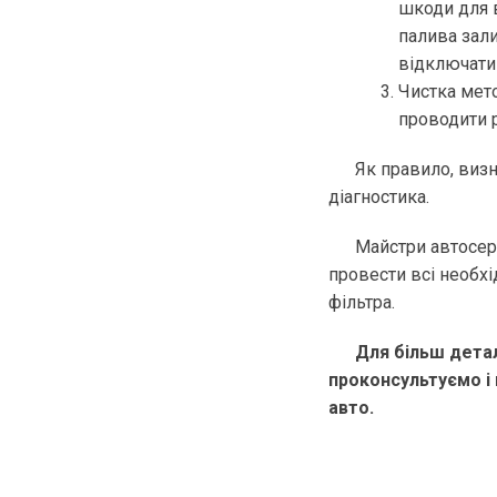
шкоди для в
палива зали
відключати 
Чистка мет
проводити р
Як правило, виз
діагностика.
Майстри автосерв
провести всі необхі
фільтра.
Для більш детал
проконсультуємо і 
авто.