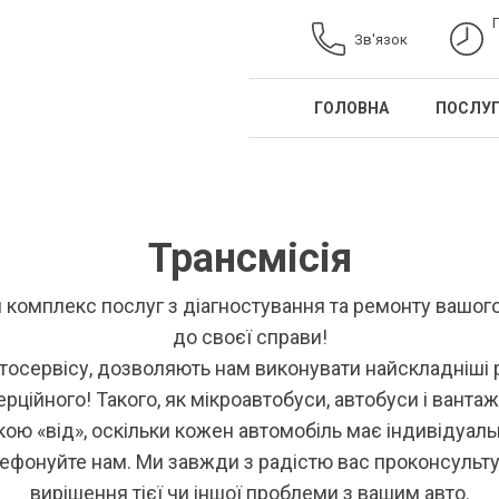
Зв'язок
ГОЛОВНА
ПОСЛУ
Трансмісія
 комплекс послуг з діагностування та ремонту вашог
до своєї справи!
втосервісу, дозволяють нам виконувати найскладніші р
рційного! Такого, як мікроавтобуси, автобуси і вантаж
кою «від», оскільки кожен автомобіль має індивідуальн
лефонуйте нам. Ми завжди з радістю вас проконсульту
вирішення тієї чи іншої проблеми з вашим авто.