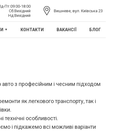
Пд-Пт:
09:00-18:00
Сб:
Вихідний
Вишневе, вул. Київська 23
Нд:
Вихідний
ГИ
КОНТАКТИ
ВАКАНСІЇ
БЛОГ
о авто з професійним і чесним підходом
емонти як легкового транспорту, так і
івки.
і технічні особливості.
ємо і підкажемо всі можливі варіанти